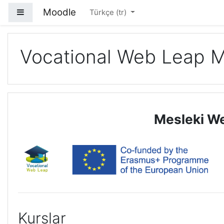
Ana içeriğe git
Moodle
Yan panel
Türkçe ‎(tr)‎
Vocational Web Leap 
Mesleki We
Kurslar