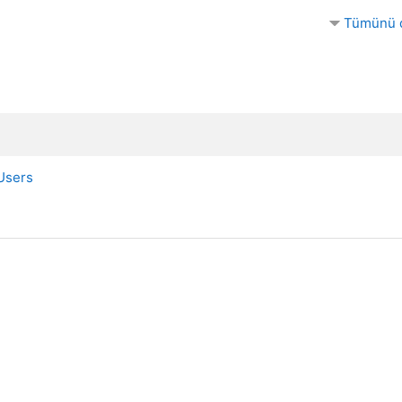
Tümünü d
Users