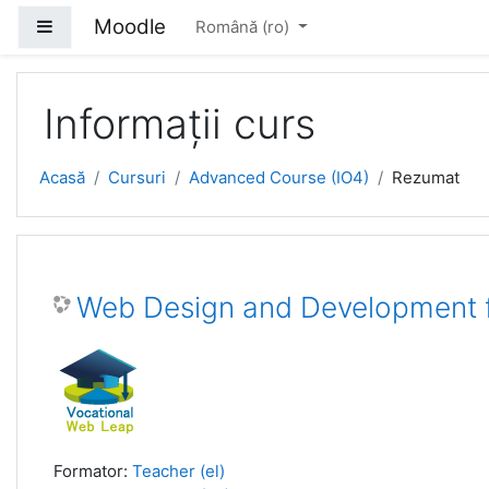
Sari la conţinutul principal
Moodle
Panou lateral
Română ‎(ro)‎
Informații curs
Acasă
Cursuri
Advanced Course (IO4)
Rezumat
Web Design and Development 
Formator:
Teacher (el)