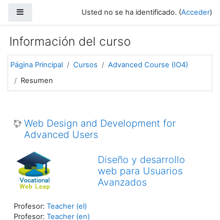
Salta al contenido principal
Panel lateral
Usted no se ha identificado. (
Acceder
)
Información del curso
Página Principal
Cursos
Advanced Course (IO4)
Resumen
Web Design and Development for
Advanced Users
Diseño y desarrollo
web para Usuarios
Avanzados
Profesor:
Teacher (el)
Profesor:
Teacher (en)