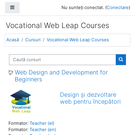
Sari la conţinutul principal
Panou lateral
Nu sunteți conectat. (
Conectare
)
Vocational Web Leap Courses
Acasă
Cursuri
Vocational Web Leap Courses
Caută cursuri
Caută 
Web Design and Development for
Beginners
Design și dezvoltare
web pentru începători
Formator:
Teacher (el)
Formator:
Teacher (en)